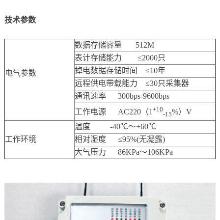
技术参数
数据存储容量 512M
表计存储能力 ≤2000只
掉电数据存储时间 ≤10年
电气参数
远程供电带载能力 ≤30只采集器
通讯速率 300bps-9600bps
+10
工作电源 AC220（1
%）V
-15
温度 -40℃～+60℃
工作环境
相对湿度 ≤95%(无凝露)
大气压力 86KPa～106KPa