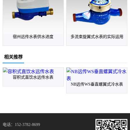
宿州远传水表供水进度
多流束旋翼式水表的实际运用
相关推荐
容积式直饮水远传水表
NB远传WS垂直螺翼式冷水表
电话：152-3782-8699